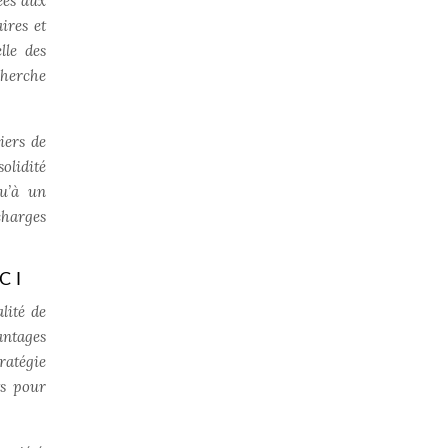
ées aux
ires et
lle des
cherche
iers de
olidité
qu’à un
charges
CI
lité de
antages
ratégie
ts pour