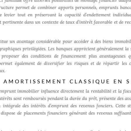
 familiale offre diverses possibilités de montage financier adapt
tructure permet de combiner apports personnels, emprunts banca
de levier tout en préservant la capacité d’endettement individue
t pertinente dans un contexte de taux d’intérêt favorable et de re
stitue un avantage considérable pour accéder à des biens immobil
graphiques privilégiées. Les banques apprécient généralement la s
nt proposer des conditions de financement plus avantageuses 
 permet également de diversifier les risques et de répartir les 
ux.
S AMORTISSEMENT CLASSIQUE EN S
prunt immobilier influence directement la rentabilité et la fisca
 intérêts sont remboursés pendant la durée du prêt, présente des av
n intégrale des intérêts d’emprunt des revenus fonciers. Cette st
I dispose de placements financiers générant des revenus suffisan