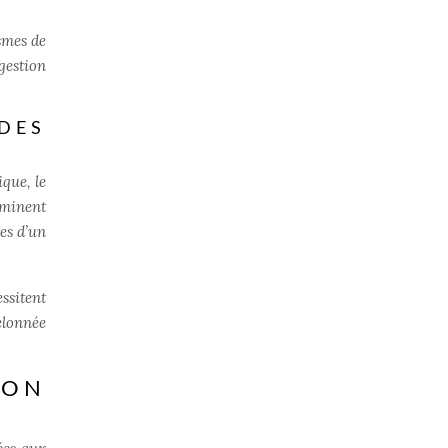
smes de
gestion
DES
que, le
aminent
ées d’un
ssitent
elonnée
ION