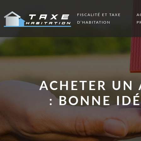
FISCALITÉ ET TAXE
A
D’HABITATION
P
ACHETER UN 
: BONNE IDÉ