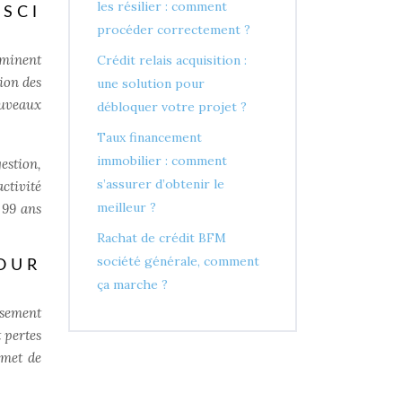
les résilier : comment
SCI
procéder correctement ?
rminent
Crédit relais acquisition :
sion des
une solution pour
ouveaux
débloquer votre projet ?
Taux financement
immobilier : comment
gestion,
s’assurer d’obtenir le
ctivité
meilleur ?
 99 ans
Rachat de crédit BFM
société générale, comment
OUR
ça marche ?
ssement
t pertes
rmet de