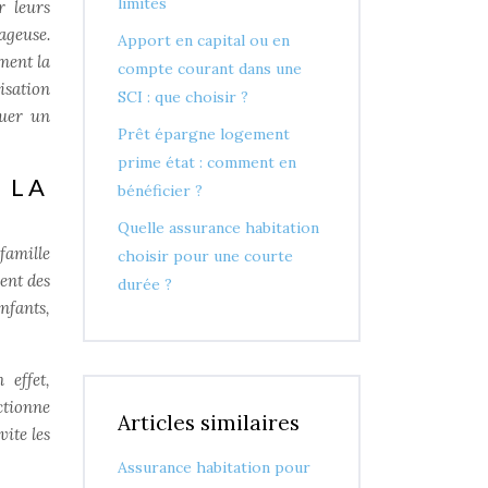
limites
r leurs
ageuse.
Apport en capital ou en
ment la
compte courant dans une
isation
SCI : que choisir ?
tuer un
Prêt épargne logement
prime état : comment en
 LA
bénéficier ?
Quelle assurance habitation
famille
choisir pour une courte
ent des
durée ?
enfants,
 effet,
ctionne
Articles similaires
vite les
Assurance habitation pour