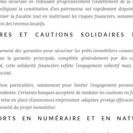
lus sécurisée en réduisant progressivement l’endettement de la s
vilégiant la constitution d’un patrimoine net rapidement dispon
iser la fiscalité tout en maîtrisant les risques financiers, notam
on des revenus locatifs.
RES ET CAUTIONS SOLIDAIRES 
uement des garanties pour sécuriser les prêts immobiliers consen
tue la garantie principale, complétée généralement par des c
l, cette solidarité financière reflète l’engagement collectif mais
ciété.
tion particulière, notamment pour limiter l’engagement person
 modestes. Certaines banques acceptent de moduler les cautions en f
 mise en place d’assurances emprunteur adaptées
protège efficace
érennité du projet immobilier.
ORTS EN NUMÉRAIRE ET EN NAT