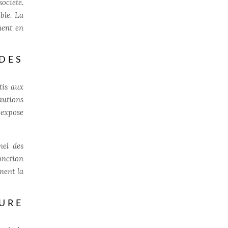
ociété.
ible.
La
ment en
DES
tis aux
autions
 expose
nel des
onction
ment la
URE