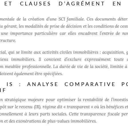
S ET CLAUSES D’AGRÉMENT EN 
damentale de la création d’une SCI familiale. Ces documents déte
du gérant, les modalités de prise de décision et les conditions de ces
t une importance particulière
car elles encadrent l’entrée de n
tructure.
ial, qui se limite aux activités civiles immobilières : acquisition, 
iens immobiliers. Il convient d’exclure expressément toute a
 meublée professionnelle. La durée de vie de la société, limitée à
oivent également être spécifiées.
T IS : ANALYSE COMPARATIVE P
IF
n stratégique majeure pour optimiser la rentabilité de l’investi
mpôt sur le revenu (IR), régime dit « transparent » où les bénéfices e
nnellement à leurs parts sociales. Cette transparence fiscale pe
on et des exonérations de plus-values immobilières.