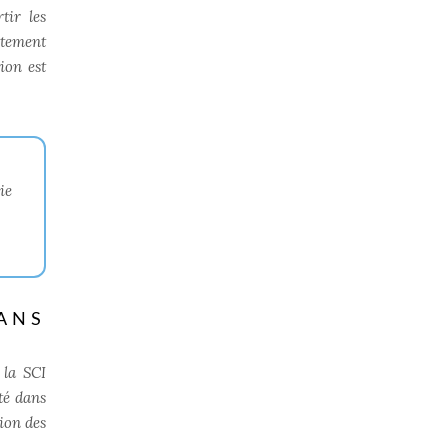
tir les
rtement
ion est
ie
ANS
 la SCI
té dans
tion des