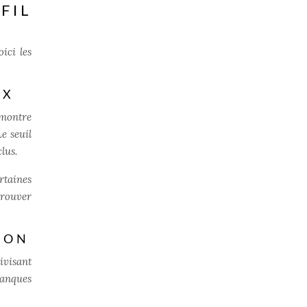
FIL
ici les
UX
émontre
e seuil
lus.
rtaines
 trouver
ION
ivisant
banques