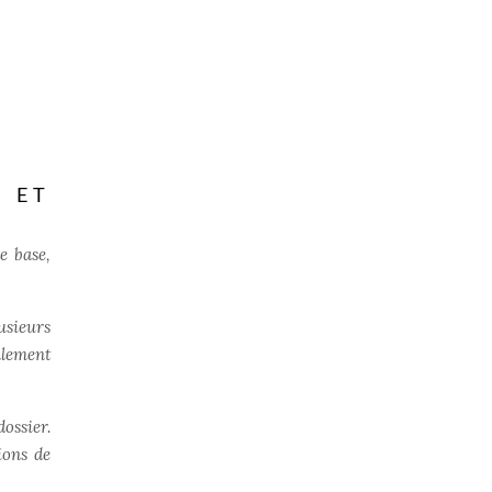
 ET
e base,
usieurs
alement
ossier.
ions de