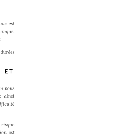
taux est
banque.
.
 durées
 ET
on vous
z ainsi
ficulté
 risque
ion est