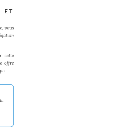
 ET
e, vous
égation
r cette
e offre
pe.
la