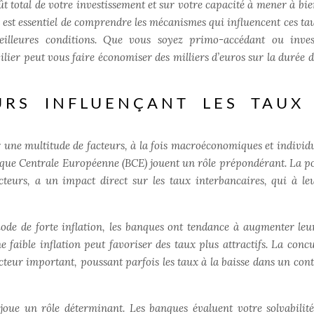
t total de votre investissement et sur votre capacité à mener à bie
 est essentiel de comprendre les mécanismes qui influencent ces tau
meilleures conditions. Que vous soyez primo-accédant ou inves
lier peut vous faire économiser des milliers d’euros sur la durée d
URS INFLUENÇANT LES TAUX
r une multitude de facteurs, à la fois macroéconomiques et individu
que Centrale Européenne (BCE) jouent un rôle prépondérant. La po
eurs, a un impact direct sur les taux interbancaires, qui à le
iode de forte inflation, les banques ont tendance à augmenter leu
e faible inflation peut favoriser des taux plus attractifs. La conc
acteur important, poussant parfois les taux à la baisse dans un cont
joue un rôle déterminant. Les banques évaluent votre solvabilité