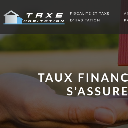
FISCALITÉ ET TAXE
A
D’HABITATION
P
TAUX FINAN
S’ASSURE