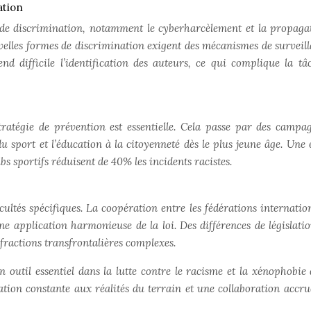
ation
s de discrimination, notamment le cyberharcèlement et la propaga
elles formes de discrimination exigent des mécanismes de surveill
nd difficile l’identification des auteurs, ce qui complique la tâ
stratégie de prévention est essentielle. Cela passe par des campa
du sport et l’éducation à la citoyenneté dès le plus jeune âge. Une 
s sportifs réduisent de 40% les incidents racistes.
cultés spécifiques. La coopération entre les fédérations internation
ne application harmonieuse de la loi. Des différences de législatio
nfractions transfrontalières complexes.
un outil essentiel dans la lutte contre le racisme et la xénophobie 
ation constante aux réalités du terrain et une collaboration accru