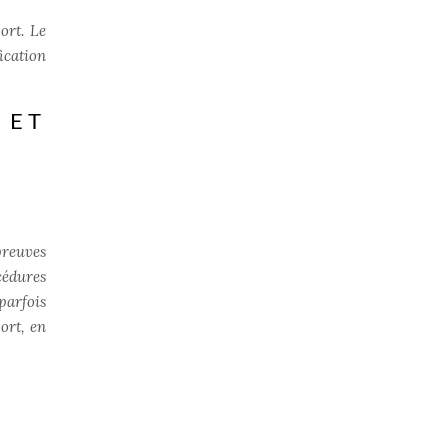
ort. Le
fication
 ET
preuves
cédures
parfois
ort, en