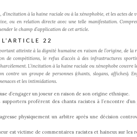
, d’incitation à la haine raciale ou à la xénophobie, et les actes de 
ive, ou en relation directe avec une telle manifestation. Compre
ender le champ d’application de cet article.
L’ARTICLE 22
ortant atteinte à la dignité humaine en raison de l’origine, de la r
sion de compétitions, le refus d’accès à des infrastructures sportiv
e harcèlement. L’incitation à la haine raciale ou xénophobe couvre l
on contre un groupe de personnes (chants, slogans, affiches). Enf
menaces et les intimidations.
fuse d’engager un joueur en raison de son origine ethnique.
s supporters profèrent des chants racistes à l’encontre d’un
 agresse physiquement un arbitre après une décision controv
ur est victime de commentaires racistes et haineux sur les 