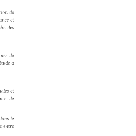
tion de
ance et
che des
gnes de
étude a
ales et
n et de
dans le
e entre