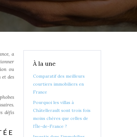
ance, a
tionner
À la une
gion ou
Comparatif des meilleurs
 et des
courtiers immobiliers en
France
ophobes
Pourquoi les villas à
saires.
Châtellerault sont trois fois
es défis
moins chères que celles de
l’Île-de-France ?
TÉE
Investir dans l’immobilier