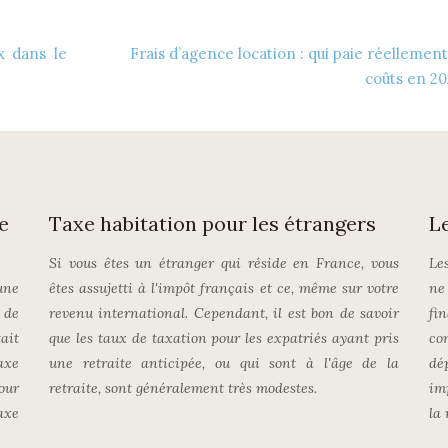
x dans le
Frais d’agence location : qui paie réellement
coûts en 20
e
Taxe habitation pour les étrangers
L
Si vous êtes un étranger qui réside en France, vous
Le
une
êtes assujetti à l'impôt français et ce, même sur votre
ne
 de
revenu international. Cependant, il est bon de savoir
fi
ait
que les taux de taxation pour les expatriés ayant pris
co
axe
une retraite anticipée, ou qui sont à l'âge de la
dé
our
retraite, sont généralement très modestes.
im
axe
la 