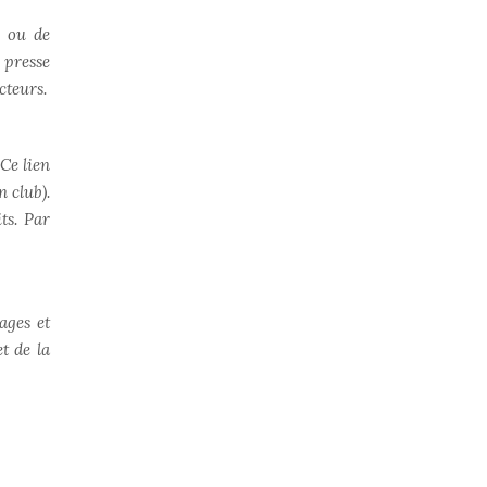
s ou de
 presse
cteurs.
 Ce lien
n club).
ts. Par
ages et
t de la