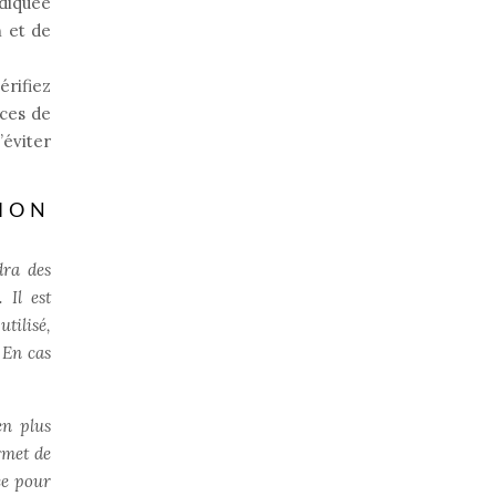
ndiquée
n et de
érifiez
nces de
’éviter
ION
dra des
 Il est
tilisé,
 En cas
en plus
rmet de
ée pour