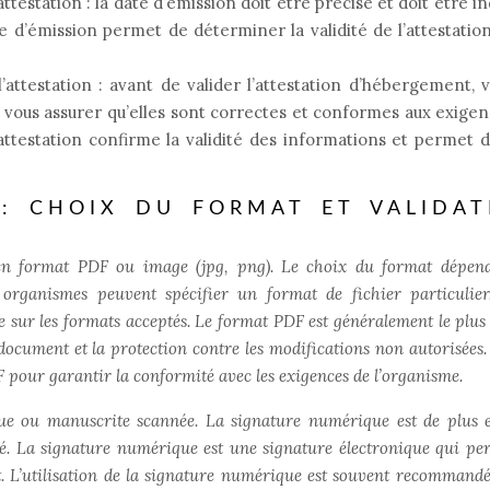
ttestation : la date d’émission doit être précise et doit être i
e d’émission permet de déterminer la validité de l’attestatio
’attestation : avant de valider l’attestation d’hébergement, v
 vous assurer qu’elles sont correctes et conformes aux exige
attestation confirme la validité des informations et permet d
 : CHOIX DU FORMAT ET VALIDAT
e en format PDF ou image (jpg, png). Le choix du format dépen
organismes peuvent spécifier un format de fichier particulier.
 sur les formats acceptés. Le format PDF est généralement le plus u
document et la protection contre les modifications non autorisées.
DF pour garantir la conformité avec les exigences de l’organisme.
que ou manuscrite scannée. La signature numérique est de plus 
levé. La signature numérique est une signature électronique qui pe
nt. L’utilisation de la signature numérique est souvent recommand