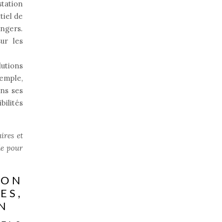
station
tiel de
ngers.
sur les
utions
emple,
ns ses
bilités
ires et
le pour
ION
ES,
N