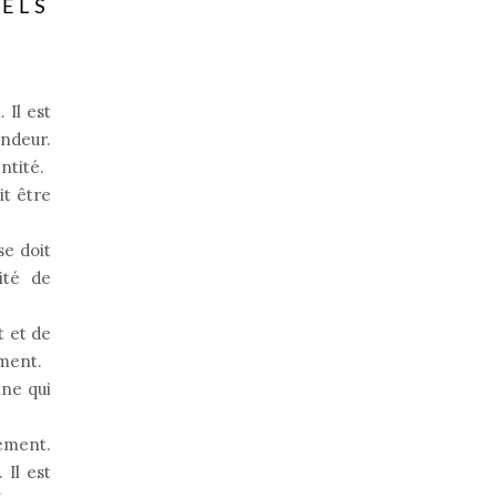
ELS
 Il est
ndeur.
ntité.
it être
se doit
ité de
t et de
ement.
ne qui
gement.
 Il est