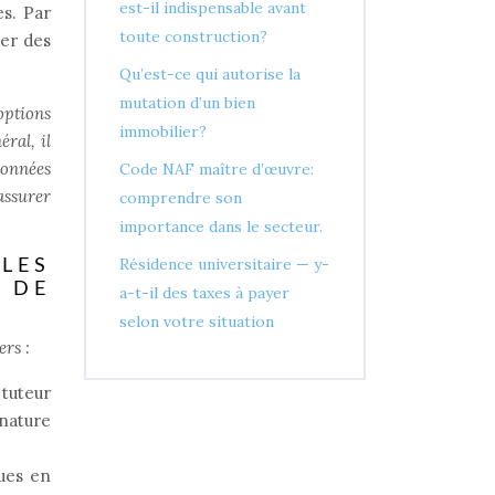
est-il indispensable avant
es. Par
toute construction?
rer des
Qu’est-ce qui autorise la
mutation d’un bien
options
immobilier?
éral, il
 données
Code NAF maître d’œuvre:
’assurer
comprendre son
importance dans le secteur.
Résidence universitaire — y-
LES
N DE
a-t-il des taxes à payer
selon votre situation
ers :
 tuteur
gnature
ques en