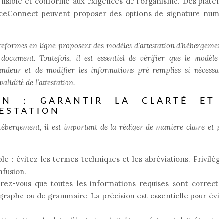
t lisible et conforme aux exigences de l’organisme. Des plat
nceConnect peuvent proposer des options de signature num
teformes en ligne proposent des modèles d’attestation d’hébergeme
document. Toutefois, il est essentiel de vérifier que le modèle 
ndeur et de modifier les informations pré-remplies si nécessa
alidité de l’attestation.
ON : GARANTIR LA CLARTÉ ET
TESTATION
’hébergement, il est important de la rédiger de manière claire et p
e : évitez les termes techniques et les abréviations. Privilé
nfusion.
urez-vous que toutes les informations requises sont correc
hographe ou de grammaire. La précision est essentielle pour évi