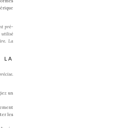
eformes
érique
nt pré-
utilisé
ire. La
 LA
récise.
giez un
tement
ter les