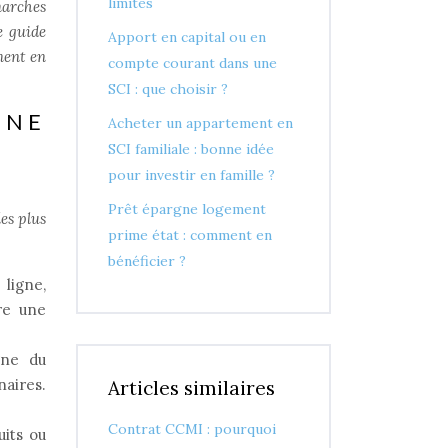
limites
marches
e guide
Apport en capital ou en
ment en
compte courant dans une
SCI : que choisir ?
GNE
Acheter un appartement en
SCI familiale : bonne idée
pour investir en famille ?
Prêt épargne logement
es plus
prime état : comment en
bénéficier ?
ligne,
re une
gne du
naires.
Articles similaires
Contrat CCMI : pourquoi
uits ou