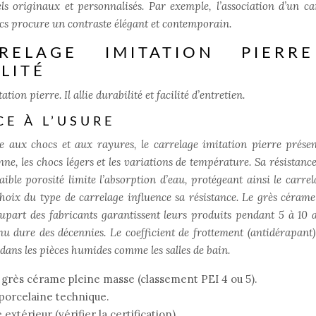
ls originaux et personnalisés. Par exemple, l’association d’un ca
ncs procure un contraste élégant et contemporain.
RELAGE IMITATION PIERR
LITÉ
ion pierre. Il allie durabilité et facilité d’entretien.
CE À L’USURE
le aux chocs et aux rayures, le carrelage imitation pierre prése
enne, les chocs légers et les variations de température. Sa résistanc
aible porosité limite l’absorption d’eau, protégeant ainsi le carrel
hoix du type de carrelage influence sa résistance. Le grès cérame
lupart des fabricants garantissent leurs produits pendant 5 à 10 
u dure des décennies. Le coefficient de frottement (antidérapant)
dans les pièces humides comme les salles de bain.
 grès cérame pleine masse (classement PEI 4 ou 5).
 porcelaine technique.
extérieur (vérifier la certification).