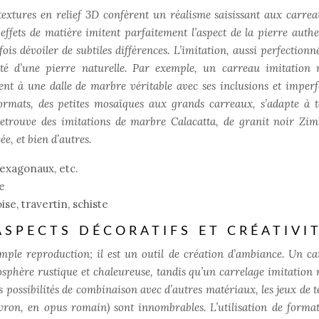
textures en relief 3D confèrent un réalisme saisissant aux carrea
s effets de matière imitent parfaitement l’aspect de la pierre authe
s dévoiler de subtiles différences. L’imitation, aussi perfectionné
cité d’une pierre naturelle. Par exemple, un carreau imitation
nt à une dalle de marbre véritable avec ses inclusions et imperf
 formats, des petites mosaïques aux grands carreaux, s’adapte à t
retrouve des imitations de marbre Calacatta, de granit noir Zi
e, et bien d’autres.
hexagonaux, etc.
ée
ise, travertin, schiste
ASPECTS DÉCORATIFS ET CRÉATIVI
imple reproduction; il est un outil de création d’ambiance. Un ca
sphère rustique et chaleureuse, tandis qu’un carrelage imitation
 possibilités de combinaison avec d’autres matériaux, les jeux de t
evron, en opus romain) sont innombrables. L’utilisation de format