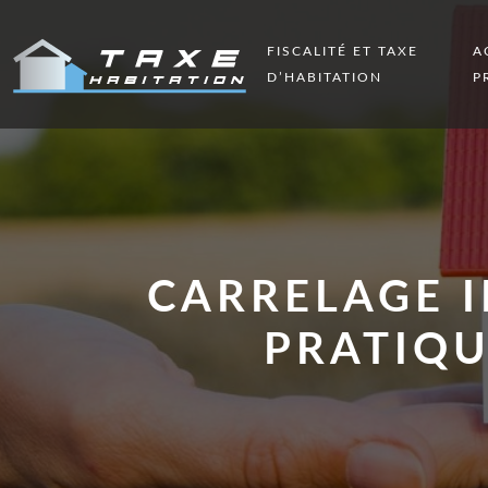
FISCALITÉ ET TAXE
A
D’HABITATION
P
CARRELAGE I
PRATIQU