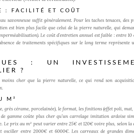
 : FACILITÉ ET COÛT
’eau savonneuse suffit généralement. Pour les taches tenaces, des p
tien est bien plus facile que celui de la pierre naturelle, qui dema
imperméabilisation). Le coût d’entretien annuel est faible : entre 10
’absence de traitements spécifiques sur le long terme représente 
QUES : UN INVESTISSEM
IER ?
 moins cher que la pierre naturelle, ce qui rend son acquisiti
x.
U M²
 grès cérame, porcelainée), le format, les finitions (effet poli, mat, e
de gamme coûte plus cher qu’un carrelage imitation ardoise sim
. Le prix au m² peut varier entre 25€ et 120€ voire plus, selon la q
eut osciller entre 2000€ et 6000€. Les carreaux de grandes dim