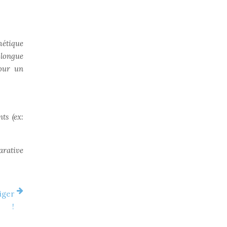
thétique
 longue
pour un
ts (ex:
arative
iger
!