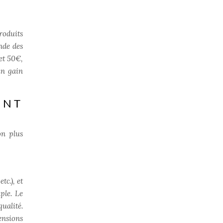
roduits
nde des
 et 50€,
un gain
ENT
on plus
tc.), et
ple. Le
ualité.
ensions