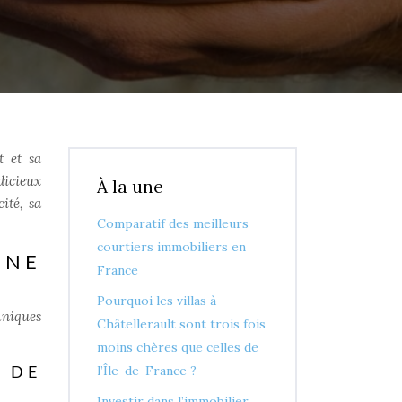
t et sa
dicieux
À la une
ité, sa
Comparatif des meilleurs
courtiers immobiliers en
UNE
France
Pourquoi les villas à
hniques
Châtellerault sont trois fois
moins chères que celles de
l’Île-de-France ?
 DE
Investir dans l’immobilier