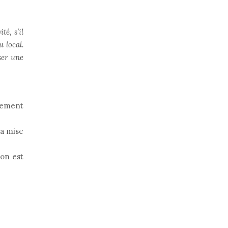
é, s’il
u local.
ser une
aiement
La mise
ion est