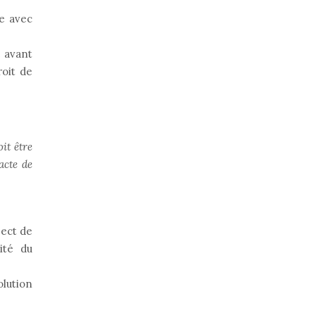
ée avec
e avant
roit de
oit être
acte de
pect de
ité du
olution