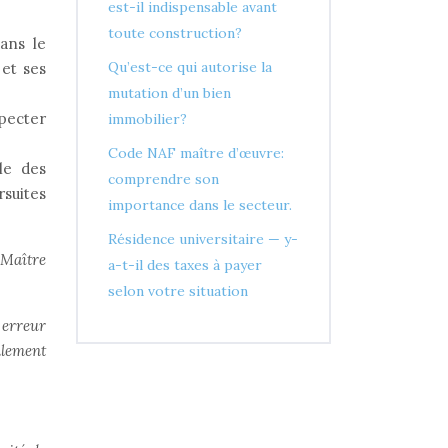
est-il indispensable avant
toute construction?
dans le
Qu’est-ce qui autorise la
 et ses
mutation d’un bien
specter
immobilier?
Code NAF maître d’œuvre:
le des
comprendre son
rsuites
importance dans le secteur.
Résidence universitaire — y-
 Maître
a-t-il des taxes à payer
selon votre situation
 erreur
alement