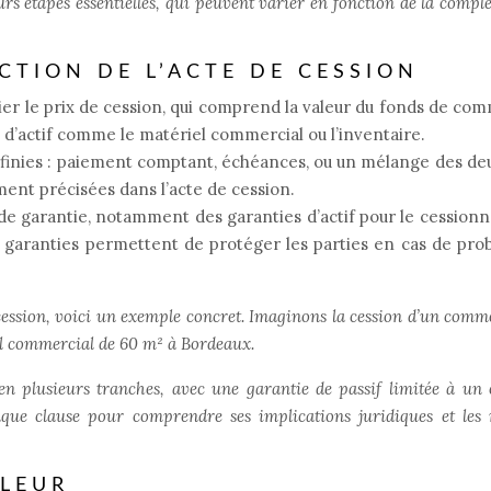
rs étapes essentielles, qui peuvent varier en fonction de la comple
CTION DE L’ACTE DE CESSION
ier le prix de cession, qui comprend la valeur du fonds de co
d’actif comme le matériel commercial ou l’inventaire.
finies : paiement comptant, échéances, ou un mélange des de
ent précisées dans l’acte de cession.
 de garantie, notamment des garanties d’actif pour le cessionn
s garanties permettent de protéger les parties en cas de pr
e cession, voici un exemple concret. Imaginons la cession d’un comm
al commercial de 60 m² à Bordeaux.
en plusieurs tranches, avec une garantie de passif limitée à un 
que clause pour comprendre ses implications juridiques et les 
LLEUR