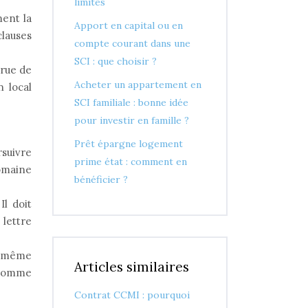
limites
ment la
Apport en capital ou en
clauses
compte courant dans une
SCI : que choisir ?
 rue de
Acheter un appartement en
 local
SCI familiale : bonne idée
pour investir en famille ?
Prêt épargne logement
rsuivre
prime état : comment en
domaine
bénéficier ?
Il doit
 lettre
r, même
Articles similaires
, comme
Contrat CCMI : pourquoi