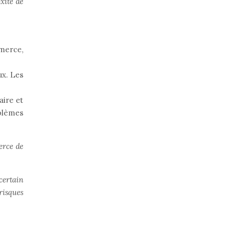
xité de
mmerce,
ux. Les
aire et
oblèmes
erce de
certain
risques