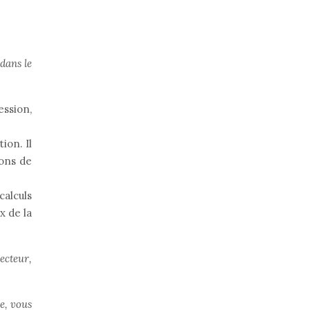
dans le
ssion,
ion. Il
ions de
alculs
x de la
ecteur,
e, vous