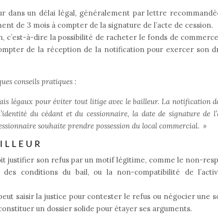
leur dans un délai légal, généralement par lettre recommand
ent de 3 mois à compter de la signature de l’acte de cession.
n, c’est-à-dire la possibilité de racheter le fonds de commerc
compter de la réception de la notification pour exercer son d
ques conseils pratiques :
lais légaux pour éviter tout litige avec le bailleur. La notification d
l’identité du cédant et du cessionnaire, la date de signature de l’
le cessionnaire souhaite prendre possession du local commercial.
»
ILLEUR
doit justifier son refus par un motif légitime, comme le non-res
des conditions du bail, ou la non-compatibilité de l’activ
peut saisir la justice pour contester le refus ou négocier une s
e constituer un dossier solide pour étayer ses arguments.