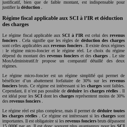
justificatif, bien que de faible montant, est indispensable pour
justifier la
déduction
.
Régime fiscal applicable aux SCI à l’IR et déduction
des charges
Le régime fiscal applicable aux
SCI à l’IR
est celui des
revenus
fonciers
. Cela signifie que les règles de
déduction des charges
sont celles applicables aux
revenus fonciers
. Il existe deux régimes
: le régime micro-foncier et le régime réel. Le choix du régime
dépend du montant des
revenus fonciers
et des
charges
. Le site
MonAdministratif.fr propose un comparatif détaillé des deux
régimes.
Le régime micro-foncier est un régime simplifié qui permet de
bénéficier d’un abattement forfaitaire de 30% sur les
revenus
fonciers
bruts. Ce régime est intéressant si les
charges
sont faibles.
Cependant, il n’est pas possible de
déduire
les
charges réelles
. Il
est idéal pour les
SCI
dont les
charges
représentent moins de 30%
des
revenus fonciers
.
Le régime réel est plus complexe, mais il permet de
déduire toutes
les charges réelles
. Ce régime est intéressant si les
charges
sont
importantes. Il est obligatoire si les
revenus fonciers
bruts dépassent
15 000€ par an. Il est donc souvent plus avantageux pour les
SCI