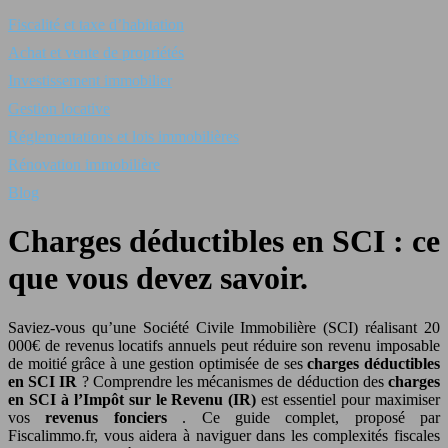
Fiscalité et taxe d’habitation
Achat et vente de propriétés
Investissement immobilier
Gestion locative
Réglementations et lois immobilières
Rénovation immobilière
Blog
Charges déductibles en SCI : ce
que vous devez savoir.
Saviez-vous qu’une Société Civile Immobilière (SCI) réalisant 20
000€ de revenus locatifs annuels peut réduire son revenu imposable
de moitié grâce à une gestion optimisée de ses
charges déductibles
en SCI IR
? Comprendre les mécanismes de déduction des
charges
en SCI à l’Impôt sur le Revenu (IR)
est essentiel pour maximiser
vos
revenus fonciers
. Ce guide complet, proposé par
Fiscalimmo.fr, vous aidera à naviguer dans les complexités fiscales