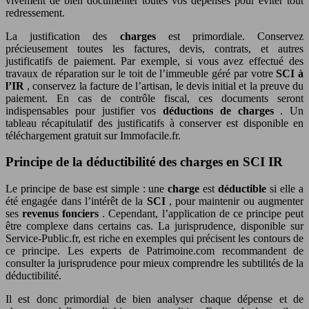
vivement de bien documenter toutes vos dépenses pour éviter tout
redressement.
La justification des
charges
est primordiale. Conservez
précieusement toutes les factures, devis, contrats, et autres
justificatifs de paiement. Par exemple, si vous avez effectué des
travaux de réparation sur le toit de l’immeuble géré par votre
SCI à
l’IR
, conservez la facture de l’artisan, le devis initial et la preuve du
paiement. En cas de contrôle fiscal, ces documents seront
indispensables pour justifier vos
déductions de charges
. Un
tableau récapitulatif des justificatifs à conserver est disponible en
téléchargement gratuit sur Immofacile.fr.
Principe de la déductibilité des charges en SCI IR
Le principe de base est simple : une
charge
est
déductible
si elle a
été engagée dans l’intérêt de la
SCI
, pour maintenir ou augmenter
ses
revenus fonciers
. Cependant, l’application de ce principe peut
être complexe dans certains cas. La jurisprudence, disponible sur
Service-Public.fr, est riche en exemples qui précisent les contours de
ce principe. Les experts de Patrimoine.com recommandent de
consulter la jurisprudence pour mieux comprendre les subtilités de la
déductibilité.
Il est donc primordial de bien analyser chaque dépense et de