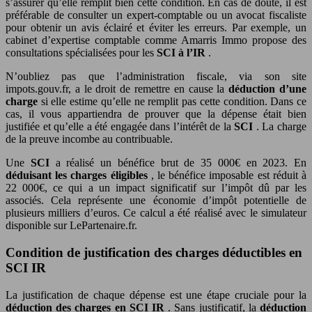
s’assurer qu’elle remplit bien cette condition. En cas de doute, il est
préférable de consulter un expert-comptable ou un avocat fiscaliste
pour obtenir un avis éclairé et éviter les erreurs. Par exemple, un
cabinet d’expertise comptable comme Amarris Immo propose des
consultations spécialisées pour les
SCI à l’IR
.
N’oubliez pas que l’administration fiscale, via son site
impots.gouv.fr, a le droit de remettre en cause la
déduction d’une
charge
si elle estime qu’elle ne remplit pas cette condition. Dans ce
cas, il vous appartiendra de prouver que la dépense était bien
justifiée et qu’elle a été engagée dans l’intérêt de la
SCI
. La charge
de la preuve incombe au contribuable.
Une
SCI
a réalisé un bénéfice brut de 35 000€ en 2023. En
déduisant les charges éligibles
, le bénéfice imposable est réduit à
22 000€, ce qui a un impact significatif sur l’impôt dû par les
associés. Cela représente une économie d’impôt potentielle de
plusieurs milliers d’euros. Ce calcul a été réalisé avec le simulateur
disponible sur LePartenaire.fr.
Condition de justification des charges déductibles en
SCI IR
La justification de chaque dépense est une étape cruciale pour la
déduction des charges en SCI IR
. Sans justificatif, la
déduction