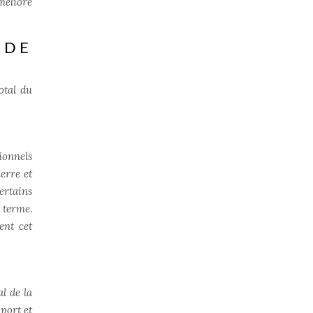
méliore
 DE
otal du
ionnels
erre et
ertains
 terme.
ent cet
al de la
pport et