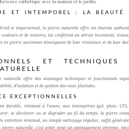
hérence esthétique avec la maison et le jardin.
E ET INTEMPOREL : LA BEAUTÉ 
oid et impersonnel, la pierre naturelle offre un charme authent
 couleurs et de textures, lui confèrent un attrait incontesté, trans
 en pierre anciennes témoignent de leur résistance et de leur dura
IONNELS ET TECHNIQUES
NATURELLE
 naturelle offre des avantages techniques et fonctionnels signif
ité, d’isolation et de gestion des eaux pluviales.
CE EXCEPTIONNELLES
 durable, résistant à l’usure, aux intempéries (gel, pluie, UV),
urer, se décolorer ou se dégrader au fil du temps, la pierre cons
 Un entretien minimal, un simple nettoyage régulier, suffit général
en pierre naturelle, c’est opter pour un aménagement pérenne, néce