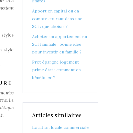
our une
limites
mettant
Apport en capital ou en
compte courant dans une
SCI : que choisir ?
styles
Acheter un appartement en
SCI familiale : bonne idée
n style
pour investir en famille ?
Prêt épargne logement
.
prime état : comment en
bénéficier ?
URE
rmonise
rne. Le
hétique
Articles similaires
é.
Location locale commerciale