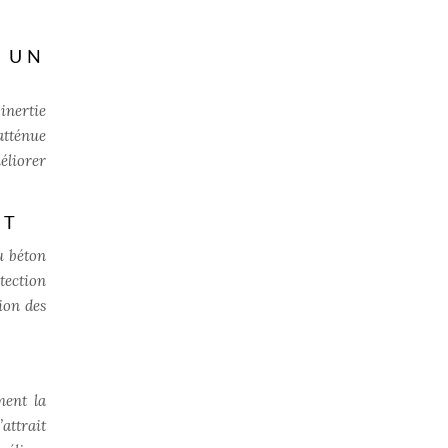
 UN
inertie
atténue
éliorer
NT
u béton
tection
ion des
ment la
attrait