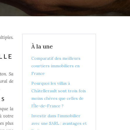
ltiples.
À la une
LLE
Comparatif des meilleurs
courtiers immobiliers en
France
ton. Sa
ural de
Pourquoi les villas à
.
Châtellerault sont trois fois
moins chères que celles de
RS
l’Île-de-France ?
oque la
à votre
Investir dans l’immobilier
es plus
avec une SARL : avantages et