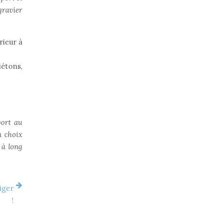
gravier
rieur à
iétons,
port au
n choix
 à long
iger
!