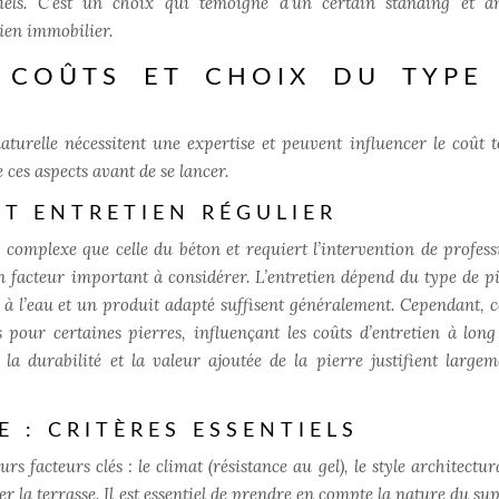
els. C’est un choix qui témoigne d’un certain standing et a
ien immobilier.
, COÛTS ET CHOIX DU TYPE
naturelle nécessitent une expertise et peuvent influencer le coût t
 ces aspects avant de se lancer.
ET ENTRETIEN RÉGULIER
s complexe que celle du béton et requiert l’intervention de profess
n facteur important à considérer. L’entretien dépend du type de pi
 à l’eau et un produit adapté suffisent généralement. Cependant, c
 pour certaines pierres, influençant les coûts d’entretien à long
la durabilité et la valeur ajoutée de la pierre justifient largem
E : CRITÈRES ESSENTIELS
s facteurs clés : le climat (résistance au gel), le style architectur
r la terrasse. Il est essentiel de prendre en compte la nature du su