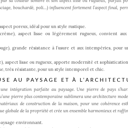
 par sa couleur sombre et son aspect lisse ou rugueux, parfait p
ciage, bouchardé, poli…) influencent fortement l’aspect final, per
aspect poreux, idéal pour un style rustique.
 crème), aspect lisse ou légèrement rugueux, convient aux 
rouge), grande résistance à l’usure et aux intempéries, pour u
e), aspect lisse ou rugueux, apporte modernité et sophistication
e, très résistante, pour un style intemporel et chic.
SE AU PAYSAGE ET À L’ARCHITECT
ise une intégration parfaite au paysage. Une pierre de pays s’ha
qu’une pierre plus contemporaine sublimera une architecture mode
matériaux de construction de la maison, pour une cohérence est
que globale de la propriété et crée un ensemble harmonieux et raffin
paysage environnant.