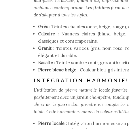
marquées. Le basalte, quant à lui, impressionne
ambiance contemporaine. Les finitions (brut de s
de s’adapter à tous les styles.
Grès :
Teintes chaudes (ocre, beige, rouge), 
Calcaire :
Nuances claires (blanc, beige,
classiques et contemporains.
Granit :
Teintes variées (gris, noir, rose, 
élégant et durable.
Basalte :
Teinte sombre (noir, gris anthracit
Pierre bleue belge :
Couleur bleu-gris intens
INTÉGRATION HARMONIEU
L’utilisation de pierre naturelle locale favor
parfaitement avec un jardin champêtre, tandis 
choix de la pierre doit prendre en compte les 
totale. Cette harmonie rehausse la valeur esthéti
Pierre locale :
Intégration harmonieuse au 