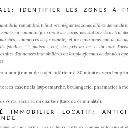
LE: IDENTIFIER LES ZONES À F
ant de la rentabilité. Il faut privilégier les zones à forte demande l
ansports en commun (proximité des gares, des stations de métro, des
rmarchés, commerces de proximité), et un environnement de vie ag
és (studios, T2, maisons, etc.), des prix au m², et du taux d’occ
 les sites d’annonces immobilières ou les plateformes de données ope
es.
commun (temps de trajet inférieur à 30 minutes vers les pri
rces essentiels (supermarché, boulangerie, pharmacie) à mo
verts, sécurité du quartier (taux de criminalité).
 IMMOBILIER LOCATIF: ANTICI
ANDE
, moyen et long terme. Des secteurs porteurs comme le logement é