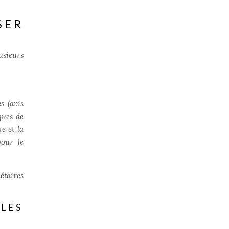
SER
usieurs
s (avis
ques de
e et la
pour le
étaires
LES