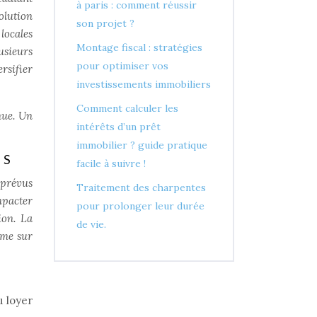
à paris : comment réussir
olution
son projet ?
locales
Montage fiscal : stratégies
usieurs
pour optimiser vos
ersifier
investissements immobiliers
Comment calculer les
nue. Un
intérêts d’un prêt
immobilier ? guide pratique
US
facile à suivre !
mprévus
Traitement des charpentes
mpacter
pour prolonger leur durée
ion. La
de vie.
ème sur
u loyer