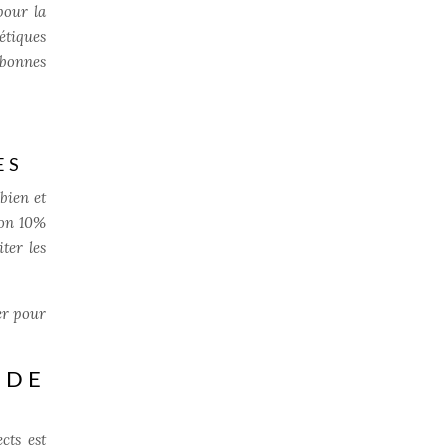
pour la
étiques
 bonnes
ES
bien et
ron 10%
ter les
er pour
DE
cts est