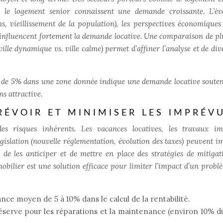
ou le logement senior connaissent une demande croissante. L’év
, vieillissement de la population), les perspectives économiques 
influencent fortement la demande locative. Une comparaison de pl
ille dynamique vs. ville calme) permet d’affiner l’analyse et de div
 de 5% dans une zone donnée indique une demande locative soute
s attractive.
RÉVOIR ET MINIMISER LES IMPRÉV
 des risques inhérents. Les vacances locatives, les travaux i
législation (nouvelle réglementation, évolution des taxes) peuvent i
el de les anticiper et de mettre en place des stratégies de mitigat
obilier est une solution efficace pour limiter l’impact d’un probl
nce moyen de 5 à 10% dans le calcul de la rentabilité.
éserve pour les réparations et la maintenance (environ 10% d