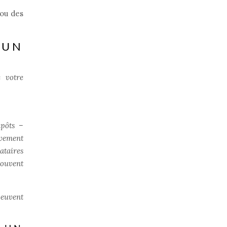
 ou des
 UN
e votre
mpôts –
ivement
cataires
souvent
peuvent