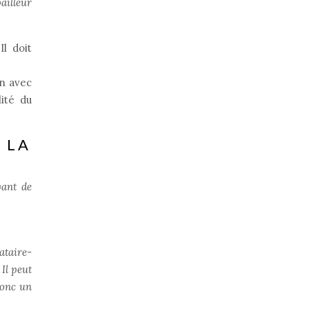
ailleur
Il doit
en avec
lité du
 LA
vant de
ataire-
 Il peut
donc un