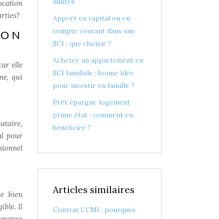
limites
ocation
rties?
Apport en capital ou en
compte courant dans une
ION
SCI : que choisir ?
Acheter un appartement en
ar elle
SCI familiale : bonne idée
me, qui
pour investir en famille ?
Prêt épargne logement
prime état : comment en
ataire,
bénéficier ?
al pour
sionnel
Articles similaires
Le bien
ble. Il
Contrat CCMI : pourquoi
revenus