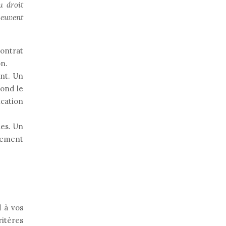
u droit
peuvent
contrat
on.
nt. Un
pond le
ication
ues. Un
ssement
d à vos
ritères