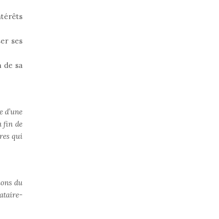
ntérêts
ser ses
n de sa
e d’une
 fin de
res qui
ions du
ataire-