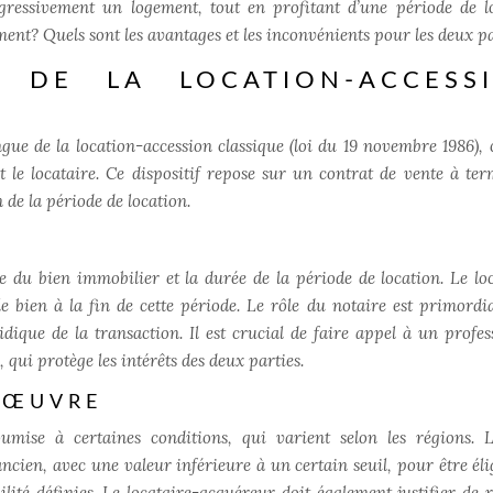
ogressivement un logement, tout en profitant d’une période de l
ent? Quels sont les avantages et les inconvénients pour les deux pa
 DE LA LOCATION-ACCESS
ngue de la location-accession classique (loi du 19 novembre 1986), c
t le locataire. Ce dispositif repose sur un contrat de vente à ter
n de la période de location.
e du bien immobilier et la durée de la période de location. Le loc
e bien à la fin de cette période. Le rôle du notaire est primordi
idique de la transaction. Il est crucial de faire appel à un profes
 qui protège les intérêts des deux parties.
 ŒUVRE
oumise à certaines conditions, qui varient selon les régions. 
ien, avec une valeur inférieure à un certain seuil, pour être éligi
ité définies. Le locataire-acquéreur doit également justifier de 