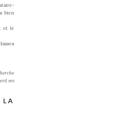
ataire-
au bien
 et le
clauses
cherche
erd ses
LA