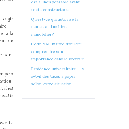
est-il indispensable avant
toute construction?
 s’agir
Qu’est-ce qui autorise la
ire.
mutation d’un bien
me à la
immobilier?
tenu de
Code NAF maître d’œuvre:
comprendre son
alement
importance dans le secteur.
Résidence universitaire — y-
ur peut
a-t-il des taxes à payer
cation-
selon votre situation
 Il est
pond le
eur. Le