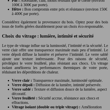
Pin :
Abordable, clair, moins résistant que le chêne (environ
100€ à 300€ par porte).
Hêtre :
Bon compromis entre prix et résistance (environ 150€
à 400€ par porte).
Considérez également la provenance du bois. Optez pour des bois
issus de forêts gérées durablement pour un choix éco-responsable.
Choix du vitrage : lumière, intimité et sécurité
Le type de vitrage influe sur la luminosité, l’intimité et la sécurité. Le
verre clair offre une transparence maximale mais peu d’intimité. Le
verre dépoli diffuse la lumière et préserve l’intimité. Le verre sablé
ajoute une texture intéressante. Pour des raisons de sécurité,
privilégiez le verre feuilleté, plus résistant aux chocs. Un vitrage
isolant améliorera les performances thermiques de votre porte,
réduisant les déperditions de chaleur.
Verre clair :
Transparence maximale, luminosité optimale.
Verre dépoli :
Diffusion de la lumière, intimité préservée.
Verre sablé :
Texture et diffusion douce de la lumière, aspect
décoratif.
Verre feuilleté :
Sécurité accrue, résistance aux chocs et
effractions.
Vitrage isolant (double ou triple vitrage) :
Amélioration