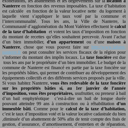
exonérations, les abattements et les dégrèvements sur la
location à
Nanterre
en fonction des revenus imposables. La taxe d’habitation
est calculée en fonction de la valeur locative nette du logement à
laquelle vient s’appliquer le taux voté par la commune et
l’intercommunalité. Tous les ans, la Ville de Nanterre, la
Communauté d’agglomération du Mont Valérien effectuent le
calcul
de la taxe d’habitation
et votent les taux d’imposition en fonction
du montant de recettes qu’elles souhaitent percevoir. Avant l’achat
d’un bien immobilier,
d’un appartement
ou d’une
maison à
Nanterre
, chose que vous pouvez faire sur
http://www.laforet-
nanterre.fr
on peut consulter les services fiscaux de la région pour
s’informer du montant des impôts locaux. La
taxe foncière
est due
tous les ans par le propriétaire d’un bien immobilier. Le budget de la
commune de Nanterre est financé en partie par la taxe foncière sur
les propriétés bâties, qui permet de contribuer au développement des
équipements collectifs et des différents services proposés par la ville.
Si vous habitez Nanterre,
vous êtes redevable de la taxe foncière
sur les propriétés bâties si, au 1er janvier de l’année
d’imposition, vous êtes propriétaires
,
usufruitier, ou preneur à bail
d’un bail emphytéotique c’est-à-dire un bail de longue durée
pouvant atteindre 99 ans à construction ou à réhabilitation
d’un
immeuble bâti
. Comme pour le
calcul de la taxe d’habitation,
c’est le taux d’imposition voté et la valeur locative cadastrale du bien
,diminuée d’un abattement de 50% afin de tenir compte des frais de
gestion, d’assurance, d’amortissement, d’entretien et de réparation,