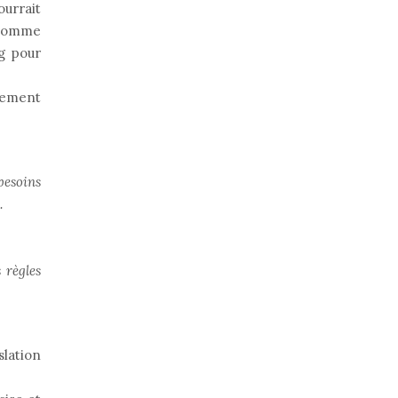
ourrait
 comme
g pour
lement
besoins
.
 règles
slation