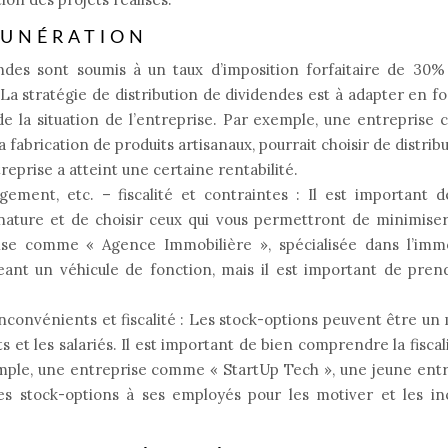
MUNÉRATION
des sont soumis à un taux d’imposition forfaitaire de 30% 
La stratégie de distribution de dividendes est à adapter en f
t de la situation de l’entreprise. Par exemple, une entrepris
a fabrication de produits artisanaux, pourrait choisir de distrib
reprise a atteint une certaine rentabilité.
ement, etc. – fiscalité et contraintes : Il est important 
nature et de choisir ceux qui vous permettront de minimise
ise comme « Agence Immobilière », spécialisée dans l’immob
geant un véhicule de fonction, mais il est important de pre
 inconvénients et fiscalité : Les stock-options peuvent être u
s et les salariés. Il est important de bien comprendre la fiscal
xemple, une entreprise comme « StartUp Tech », une jeune ent
des stock-options à ses employés pour les motiver et les in