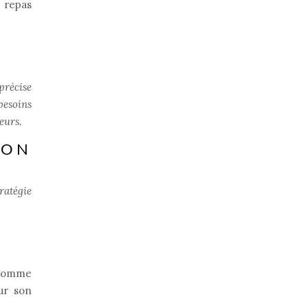
e repas
précise
besoins
eurs.
ION
ratégie
e comme
our son