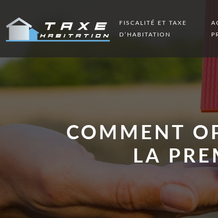
FISCALITÉ ET TAXE
A
D’HABITATION
P
COMMENT OPT
LA PRE