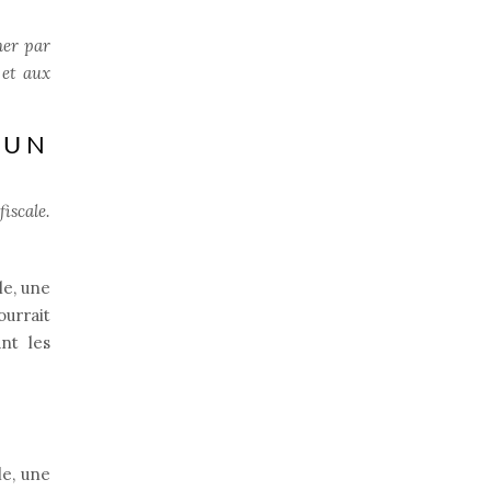
ner par
 et aux
 UN
iscale.
le, une
ourrait
nt les
le, une