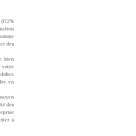
(17,2%
onction
e comme
uer des
de bien
r votre
ilier,
ndre en
n moyen
ité des
reprise
citer à