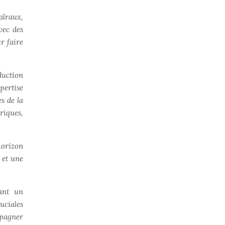
Malraux,
vec des
ur faire
duction
pertise
s de la
riques,
horizon
 et une
sant un
uciales
mpagner