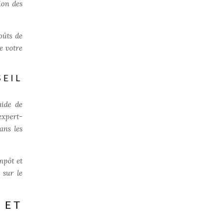
ion des
oûts de
e votre
SEIL
aide de
expert-
ans les
mpôt et
 sur le
 ET