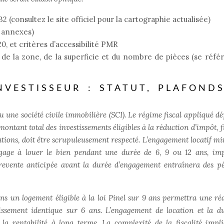
, B2 (consultez le site officiel pour la cartographie actualisée)
 annexes)
0, et critères d’accessibilité PMR
de la zone, de la superficie et du nombre de pièces (se référ
INVESTISSEUR : STATUT, PLAFOND
u une société civile immobilière (SCI). Le régime fiscal appliqué d
u montant total des investissements éligibles à la réduction d’impôt, 
ications, doit être scrupuleusement respecté. L’engagement locatif 
engage à louer le bien pendant une durée de 6, 9 ou 12 ans, im
revente anticipée avant la durée d’engagement entraînera des pé
s un logement éligible à la loi Pinel sur 9 ans permettra une ré
issement identique sur 6 ans. L’engagement de location et la d
 la rentabilité à long terme. La complexité de la fiscalité impl