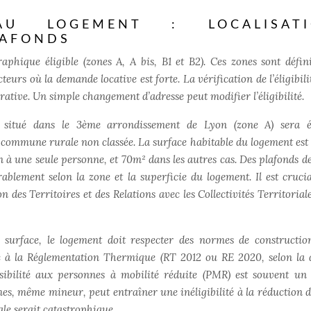
AU LOGEMENT : LOCALISATI
LAFONDS
phique éligible (zones A, A bis, B1 et B2). Ces zones sont défin
teurs où la demande locative est forte. La vérification de l’éligibili
rative. Un simple changement d’adresse peut modifier l’éligibilité.
itué dans le 3ème arrondissement de Lyon (zone A) sera éli
commune rurale non classée. La surface habitable du logement est 
n à une seule personne, et 70m² dans les autres cas. Des plafonds de
ablement selon la zone et la superficie du logement. Il est crucia
on des Territoires et des Relations avec les Collectivités Territoria
 surface, le logement doit respecter des normes de constructio
é à la Réglementation Thermique (RT 2012 ou RE 2020, selon la 
essibilité aux personnes à mobilité réduite (PMR) est souvent un 
rmes, même mineur, peut entraîner une inéligibilité à la réduction d
ale serait catastrophique.