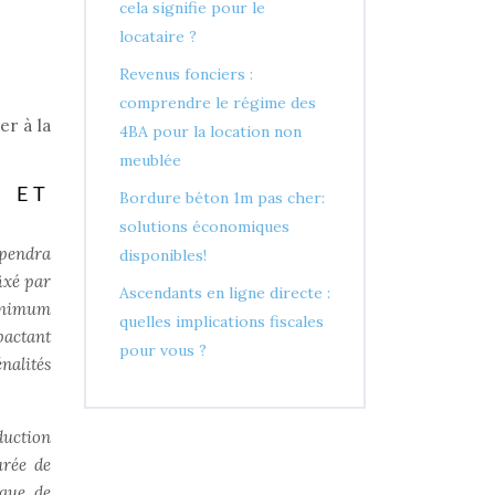
cela signifie pour le
locataire ?
Revenus fonciers :
comprendre le régime des
er à la
4BA pour la location non
meublée
S ET
Bordure béton 1m pas cher:
solutions économiques
épendra
disponibles!
fixé par
Ascendants en ligne directe :
minimum
quelles implications fiscales
pactant
pour vous ?
nalités
duction
urée de
ique de