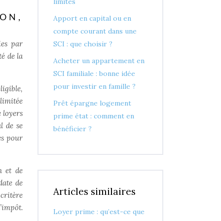
limites
ON,
Apport en capital ou en
compte courant dans une
ies par
SCI : que choisir ?
té de la
Acheter un appartement en
SCI familiale : bonne idée
pour investir en famille ?
gible,
limitée
Prêt épargne logement
 loyers
prime état : comment en
l de se
bénéficier ?
les pour
n et de
date de
Articles similaires
critère
’impôt.
Loyer prime : qu’est-ce que