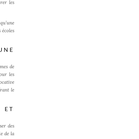
rer les
 qu’une
 écoles
UNE
rmes de
our les
ocative
rant le
 ET
ser des
e de la