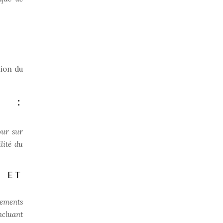
tion du
L :
our sur
lité du
 ET
gements
ncluant