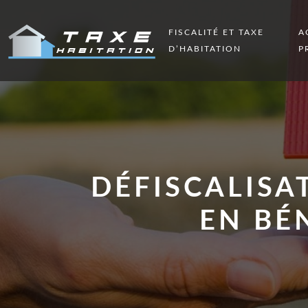
FISCALITÉ ET TAXE
A
D’HABITATION
P
DÉFISCALISA
EN BÉ