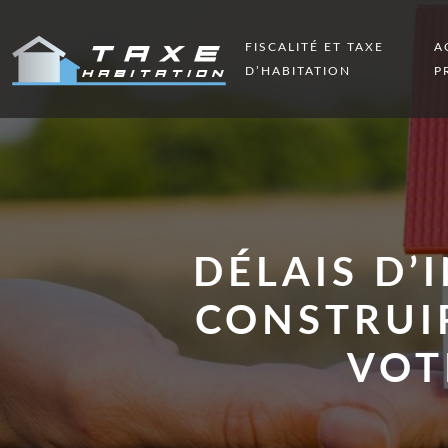
FISCALITÉ ET TAXE
A
D’HABITATION
P
DÉLAIS D’
CONSTRUIR
VOT