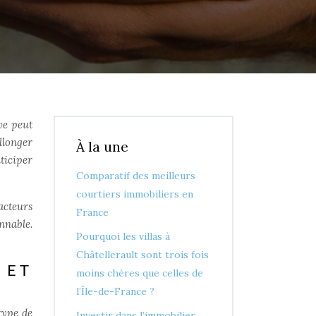
ve peut
llonger
À la une
ticiper
Comparatif des meilleurs
courtiers immobiliers en
acteurs
France
nnable.
Pourquoi les villas à
Châtellerault sont trois fois
 ET
moins chères que celles de
l’Île-de-France ?
type de
Investir dans l’immobilier