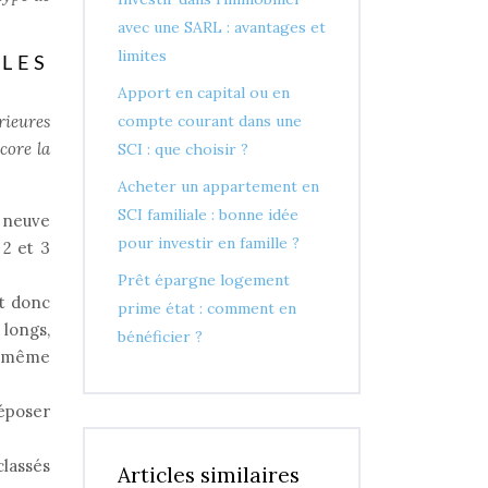
avec une SARL : avantages et
limites
LES
Apport en capital ou en
rieures
compte courant dans une
core la
SCI : que choisir ?
Acheter un appartement en
SCI familiale : bonne idée
 neuve
pour investir en famille ?
 2 et 3
Prêt épargne logement
t donc
prime état : comment en
 longs,
bénéficier ?
ut même
déposer
classés
Articles similaires