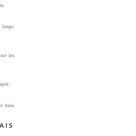
is.
 longs.
our les
épôt.
er bien
AIS