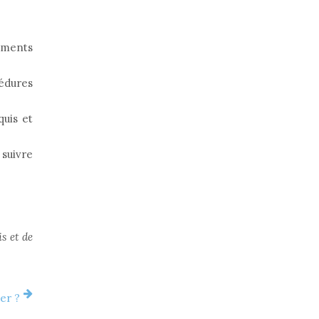
uments
édures
quis et
suivre
s et de
er ?