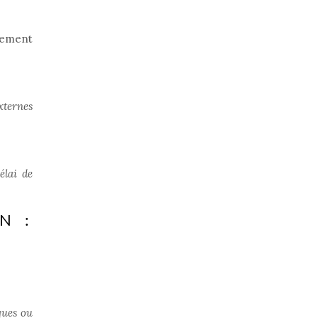
alement
externes
élai de
N :
ques ou