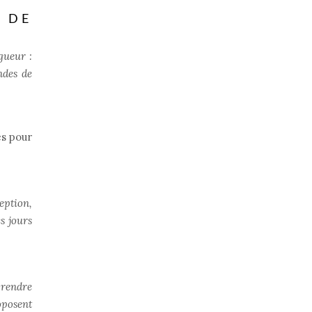
 DE
gueur :
ndes de
es pour
eption,
s jours
prendre
oposent