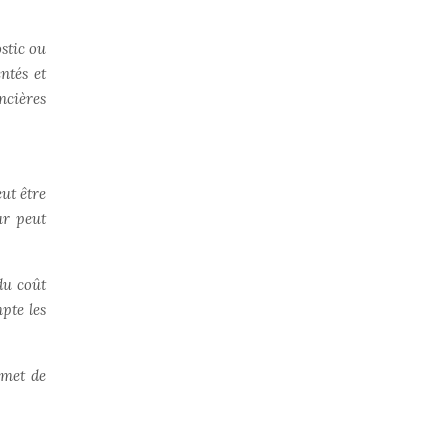
stic ou
ntés et
ncières
ut être
ur peut
du coût
pte les
rmet de