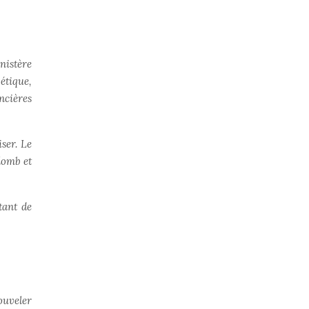
nistère
étique,
ncières
ser. Le
plomb et
tant de
ouveler