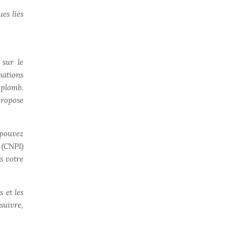
ues liés
 sur le
mations
c plomb.
propose
 pouvez
 (CNPI)
s votre
 et les
suivre,