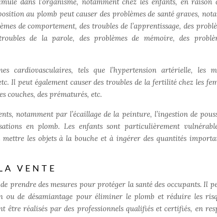
umule dans l’organisme, notamment chez les enfants, en raison 
xposition au plomb peut causer des problèmes de santé graves, no
blèmes de comportement, des troubles de l’apprentissage, des probl
es troubles de la parole, des problèmes de mémoire, des probl
 cardiovasculaires, tels que l’hypertension artérielle, les m
tc. Il peut également causer des troubles de la fertilité chez les f
es couches, des prématurés, etc.
ents, notamment par l’écaillage de la peinture, l’ingestion de pouss
isations en plomb. Les enfants sont particulièrement vulnérabl
mettre les objets à la bouche et à ingérer des quantités importa
LA VENTE
 de prendre des mesures pour protéger la santé des occupants. Il pe
on ou de désamiantage pour éliminer le plomb et réduire les ris
être réalisés par des professionnels qualifiés et certifiés, en res