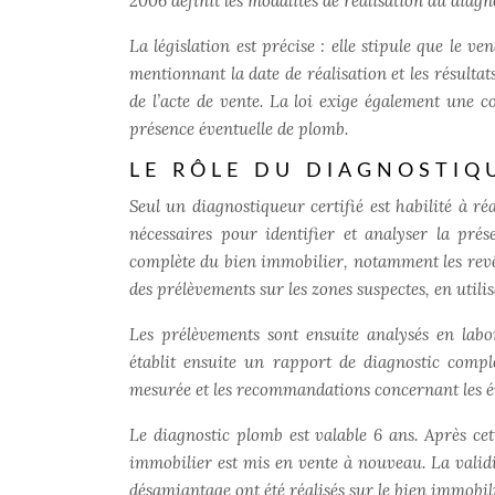
2006 définit les modalités de réalisation du diagno
La législation est précise : elle stipule que le v
mentionnant la date de réalisation et les résultat
de l’acte de vente. La loi exige également une 
présence éventuelle de plomb.
LE RÔLE DU DIAGNOSTIQ
Seul un diagnostiqueur certifié est habilité à réa
nécessaires pour identifier et analyser la pré
complète du bien immobilier, notamment les revêtem
des prélèvements sur les zones suspectes, en utili
Les prélèvements sont ensuite analysés en lab
établit ensuite un rapport de diagnostic compl
mesurée et les recommandations concernant les é
Le diagnostic plomb est valable 6 ans. Après cet
immobilier est mis en vente à nouveau. La validi
désamiantage ont été réalisés sur le bien immobili