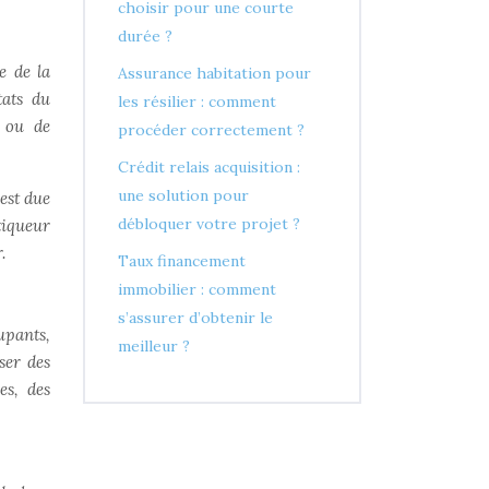
choisir pour une courte
durée ?
e de la
Assurance habitation pour
tats du
les résilier : comment
n ou de
procéder correctement ?
Crédit relais acquisition :
une solution pour
est due
débloquer votre projet ?
tiqueur
.
Taux financement
immobilier : comment
s’assurer d’obtenir le
upants,
meilleur ?
ser des
es, des