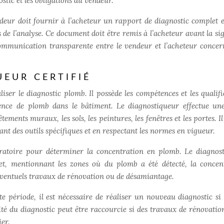
stic et les obligations du vendeur.
endeur doit fournir à l’acheteur un rapport de diagnostic complet et
s de l’analyse. Ce document doit être remis à l’acheteur avant la si
communication transparente entre le vendeur et l’acheteur concer
UEUR CERTIFIÉ
liser le diagnostic plomb. Il possède les compétences et les qualifi
sence de plomb dans le bâtiment. Le diagnostiqueur effectue une
ents muraux, les sols, les peintures, les fenêtres et les portes. Il
sant des outils spécifiques et en respectant les normes en vigueur.
oratoire pour déterminer la concentration en plomb. Le diagnos
et, mentionnant les zones où du plomb a été détecté, la concen
ventuels travaux de rénovation ou de désamiantage.
te période, il est nécessaire de réaliser un nouveau diagnostic si 
té du diagnostic peut être raccourcie si des travaux de rénovatio
er.