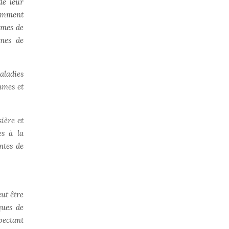
de leur
tamment
èmes de
èmes de
aladies
emmes et
ière et
es à la
ntes de
ut être
ques de
pectant