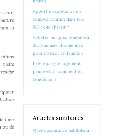
limites
Apport en capital ou en
 clair,
compte courant dans une
gnature
SCI : que choisir ?
nant la
Acheter un appartement en
SCI familiale : bonne idée
pour investir en famille ?
cations
Prêt épargne logement
 visite
prime état : comment en
 réalise
bénéficier ?
tiqueur
tration
Articles similaires
le bien
n ou de
Quelle assurance habitation