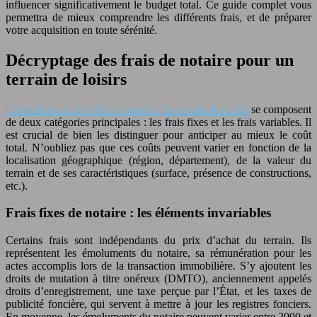
influencer significativement le budget total. Ce guide complet vous
permettra de mieux comprendre les différents frais, et de préparer
votre acquisition en toute sérénité.
Décryptage des frais de notaire pour un
terrain de loisirs
Les frais de notaire liés à l’achat d’un terrain de loisirs
se composent
de deux catégories principales : les frais fixes et les frais variables. Il
est crucial de bien les distinguer pour anticiper au mieux le coût
total. N’oubliez pas que ces coûts peuvent varier en fonction de la
localisation géographique (région, département), de la valeur du
terrain et de ses caractéristiques (surface, présence de constructions,
etc.).
Frais fixes de notaire : les éléments invariables
Certains frais sont indépendants du prix d’achat du terrain. Ils
représentent les émoluments du notaire, sa rémunération pour les
actes accomplis lors de la transaction immobilière. S’y ajoutent les
droits de mutation à titre onéreux (DMTO), anciennement appelés
droits d’enregistrement, une taxe perçue par l’État, et les taxes de
publicité foncière, qui servent à mettre à jour les registres fonciers.
En moyenne, les émoluments du notaire peuvent varier entre 2000 et