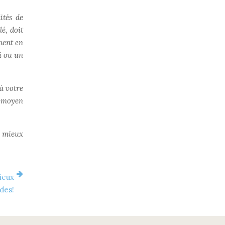
ités de
lé, doit
ement en
i ou un
à votre
ût moyen
z mieux
ieux
des!