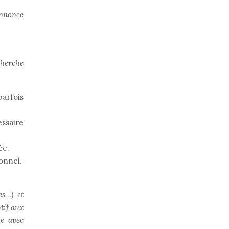
annonce
cherche
parfois
essaire
ée.
onnel.
es…) et
tif aux
le avec