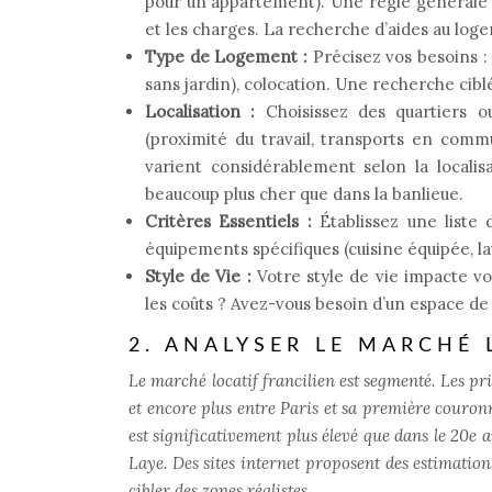
pour un appartement). Une règle générale 
et les charges. La recherche d’aides au log
Type de Logement :
Précisez vos besoins :
sans jardin), colocation. Une recherche ciblé
Localisation :
Choisissez des quartiers 
(proximité du travail, transports en com
varient considérablement selon la locali
beaucoup plus cher que dans la banlieue.
Critères Essentiels :
Établissez une liste 
équipements spécifiques (cuisine équipée, l
Style de Vie :
Votre style de vie impacte v
les coûts ? Avez-vous besoin d’un espace de 
2. ANALYSER LE MARCHÉ 
Le marché locatif francilien est segmenté. Les p
et encore plus entre Paris et sa première couron
est significativement plus élevé que dans le 20e
Laye. Des sites internet proposent des estimation
cibler des zones réalistes.