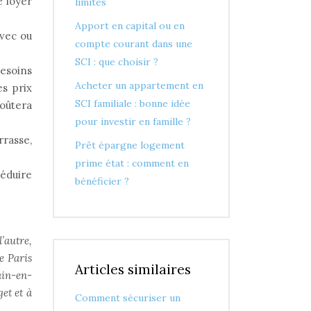
e loyer
limites
Apport en capital ou en
avec ou
compte courant dans une
SCI : que choisir ?
esoins
Acheter un appartement en
s prix
SCI familiale : bonne idée
oûtera
pour investir en famille ?
rrasse,
Prêt épargne logement
prime état : comment en
réduire
bénéficier ?
’autre,
e Paris
Articles similaires
ain-en-
et et à
Comment sécuriser un