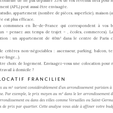
conseille de ne pas dépasser 33% de vos revenus nets pour l
ement (APL) peut aussi être envisagée.
 studio, appartement (nombre de pièces, superficie), maison (
e est plus efficace.
ou communes en Île-de-France qui correspondent à vos b
mun – pensez aux temps de trajet – , écoles, commerces). Le
sation : un appartement de 40m² dans le centre de Paris c
de critères non-négociables : ascenseur, parking, balcon, te
ave-linge…).
otre choix de logement. Envisagez-vous une colocation pour 
travail à domicile ?
LOCATIF FRANCILIEN
rix au m² varient considérablement d’un arrondissement parisien à l
ne. Par exemple, le prix moyen au m² dans le 1er arrondissement d
 arrondissement ou dans des villes comme Versailles ou Saint-Germ
s de prix par quartier. Cette analyse vous aide à affiner votre budg