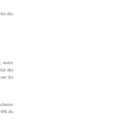
tes des
, notez
tat des
sur les
ectueux
7-8% du