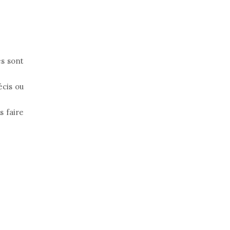
es sont
écis ou
s faire