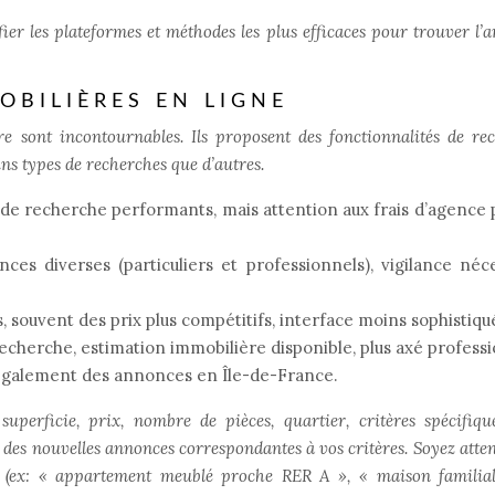
fier les plateformes et méthodes les plus efficaces pour trouver l’
OBILIÈRES EN LIGNE
ère sont incontournables. Ils proposent des fonctionnalités de re
ins types de recherches que d’autres.
ls de recherche performants, mais attention aux frais d’agence 
ces diverses (particuliers et professionnels), vigilance néc
 souvent des prix plus compétitifs, interface moins sophistiqu
recherche, estimation immobilière disponible, plus axé professi
 également des annonces en Île-de-France.
 superficie, prix, nombre de pièces, quartier, critères spécifiqu
é des nouvelles annonces correspondantes à vos critères. Soyez atten
he (ex: « appartement meublé proche RER A », « maison familia