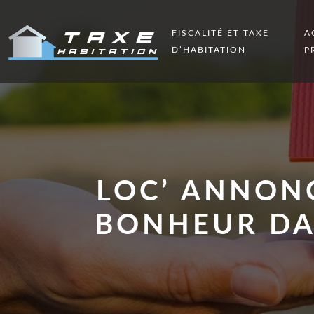
FISCALITÉ ET TAXE
A
D’HABITATION
P
LOC’ ANNONC
BONHEUR DA