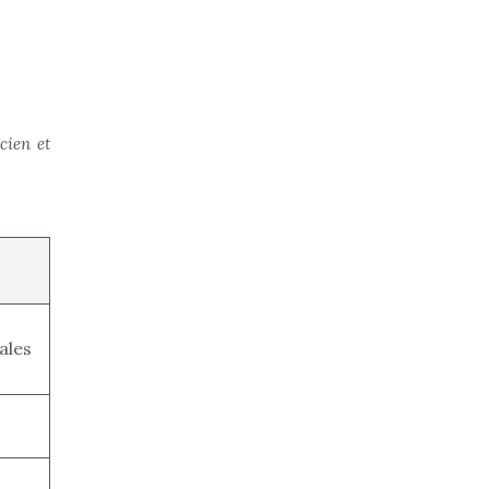
cien et
cales