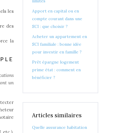
limites
els les
Apport en capital ou en
compte courant dans une
bre des
SCI : que choisir ?
Acheter un appartement en
orce la
SCI familiale : bonne idée
pour investir en famille ?
PLE
Prêt épargne logement
prime état : comment en
cations
bénéficier ?
sont un
étecter
heteur
Articles similaires
notaire
Quelle assurance habitation
 etc.).