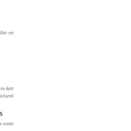
iller en
ire doit
ncluent
S
de vente