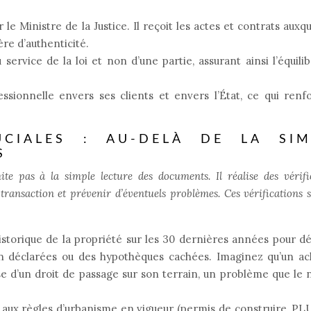
le Ministre de la Justice. Il reçoit les actes et contrats auxqu
re d’authenticité.
 service de la loi et non d’une partie, assurant ainsi l’équili
ssionnelle envers ses clients et envers l’État, ce qui renf
UCIALES : AU-DELÀ DE LA SIM
S
ite pas à la simple lecture des documents. Il réalise des vérifi
 transaction et prévenir d’éventuels problèmes. Ces vérifications 
historique de la propriété sur les 30 dernières années pour d
n déclarées ou des hypothèques cachées. Imaginez qu’un ac
se d’un droit de passage sur son terrain, un problème que le 
n aux règles d’urbanisme en vigueur (permis de construire, PLU,