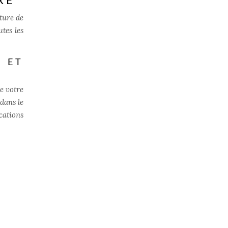
RE
ture de
tes les
 ET
e votre
dans le
cations