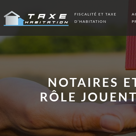
FISCALITÉ ET TAXE
A
D’HABITATION
P
NOTAIRES E
RÔLE JOUENT