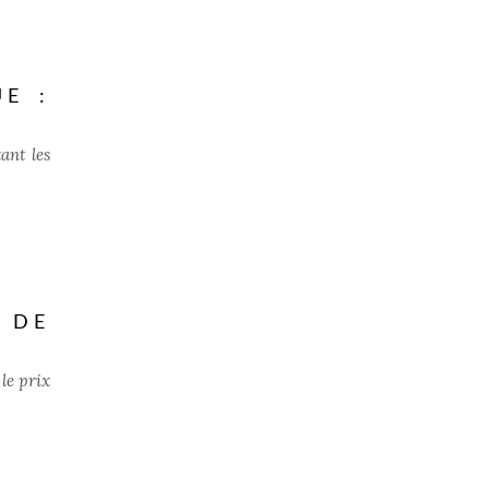
E :
ant les
 DE
 le prix