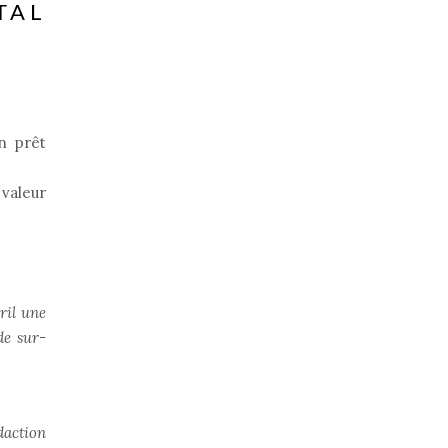
TAL
n prêt
 valeur
ril une
de sur-
daction