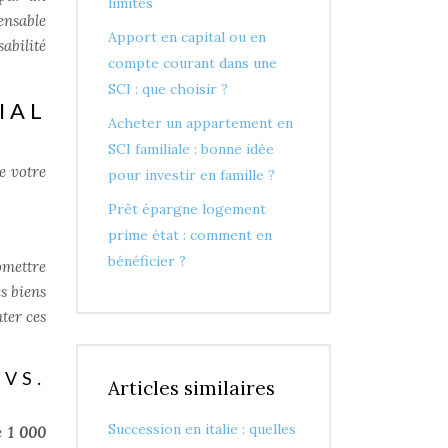
limites
ensable
Apport en capital ou en
sabilité
compte courant dans une
SCI : que choisir ?
IAL
Acheter un appartement en
SCI familiale : bonne idée
e votre
pour investir en famille ?
Prêt épargne logement
prime état : comment en
bénéficier ?
omettre
s biens
ter ces
VS.
Articles similaires
Succession en italie : quelles
de
1 000