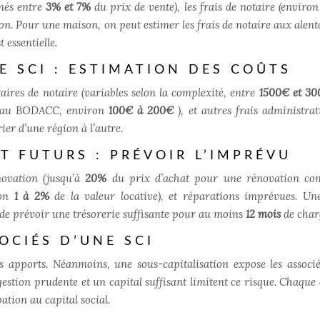
imés entre
3% et 7%
du prix de vente), les frais de notaire (enviro
ion. Pour une maison, on peut estimer les frais de notaire aux alent
 essentielle.
E SCI : ESTIMATION DES COÛTS
aires de notaire (variables selon la complexité, entre
1500€ et 3
ion au BODACC, environ
100€ à 200€
), et autres frais administrat
ier d’une région à l’autre.
T FUTURS : PRÉVOIR L’IMPRÉVU
novation (jusqu’à
20%
du prix d’achat pour une rénovation com
ron
1 à 2%
de la valeur locative), et réparations imprévues. Un
é de prévoir une trésorerie suffisante pour au moins
12 mois
de char
OCIÉS D’UNE SCI
urs apports. Néanmoins, une sous-capitalisation expose les associ
gestion prudente et un capital suffisant limitent ce risque. Chaque 
ation au capital social.