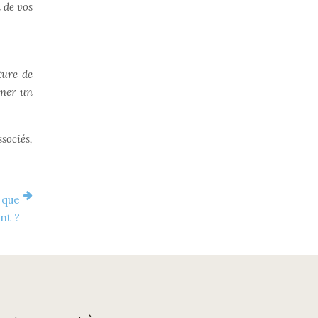
n de vos
ture de
iner un
sociés,
 que
nt ?