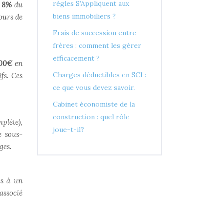
règles S’Appliquent aux
n
8%
du
biens immobiliers ?
ours de
Frais de succession entre
frères : comment les gérer
efficacement ?
000€
en
Charges déductibles en SCI :
ifs. Ces
ce que vous devez savoir.
Cabinet économiste de la
construction : quel rôle
plète),
joue-t-il?
e sous-
ges.
és à un
associé