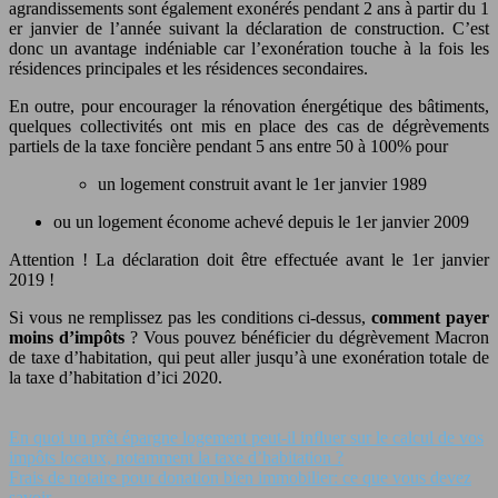
agrandissements sont également exonérés pendant 2 ans à partir du 1
er janvier de l’année suivant la déclaration de construction. C’est
donc un avantage indéniable car l’exonération touche à la fois les
résidences principales et les résidences secondaires.
En outre, pour encourager la rénovation énergétique des bâtiments,
quelques collectivités ont mis en place des cas de dégrèvements
partiels de la taxe foncière pendant 5 ans entre 50 à 100% pour
un logement construit avant le 1er janvier 1989
ou un logement économe achevé depuis le 1er janvier 2009
Attention ! La déclaration doit être effectuée avant le 1er janvier
2019 !
Si vous ne remplissez pas les conditions ci-dessus,
comment payer
moins d’impôts
? Vous pouvez bénéficier du dégrèvement Macron
de taxe d’habitation, qui peut aller jusqu’à une exonération totale de
la taxe d’habitation d’ici 2020.
En quoi un prêt épargne logement peut‑il influer sur le calcul de vos
impôts locaux, notamment la taxe d’habitation ?
Frais de notaire pour donation bien immobilier: ce que vous devez
savoir.